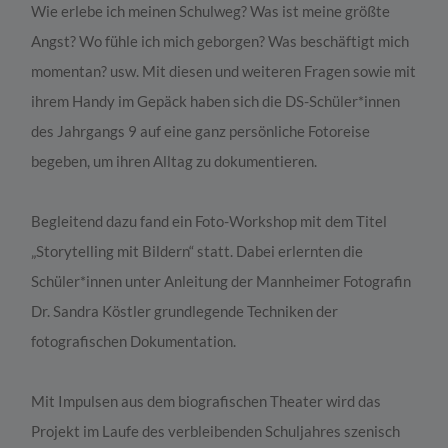
Wie erlebe ich meinen Schulweg? Was
ist
meine
größte
Angst? Wo fühl
e ich mich
geborgen
? Was beschäftigt
mich
momentan
?
usw.
Mit diesen
und weiteren
Fragen
sowie mit
ihrem Handy im Gepäck haben
sich die
DS-
Schüler*innen
des Jahrgang
s
9
auf eine ganz persönliche Fotoreise
begeben,
um ihren Alltag zu dokumentieren.
Begleitend dazu fand
ein
Foto-Workshop
mit
dem Titel
„Storytelling mit Bildern“
statt
. Dabei erlernten die
Schüler*innen unter Anleitung der Mannheimer Fotografin
Dr. Sandra Köstler grundlegende
Techniken der
fotografischen Dokumentatio
n
.
Mit Impulsen aus dem biografischen Theater wird das
Projekt im Laufe des verbleibenden Schuljahres szenisch