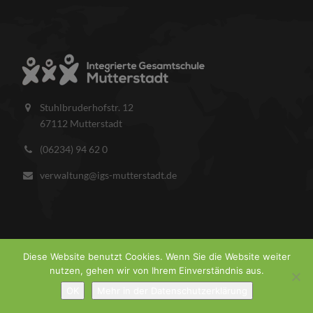
Stuhlbruderhofstr. 12
67112 Mutterstadt
(06234) 94 62 0
verwaltung@igs-mutterstadt.de
Diese Website benutzt Cookies. Wenn Sie die Website weiter
nutzen, gehen wir von Ihrem Einverständnis aus.
COPYRIGHT © 2026 IGS MUTTERSTADT.
IMPRESSUM
DATENSCHUTZ
OK
Mehr in der Datenschutzerklärung