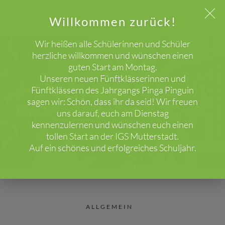
Willkommen zurück!
Wir heißen alle Schülerinnen und Schüler
herzliche willkommen und wünschen einen
guten Start am Montag.
WICHTIGER HINWEIS!
Unseren neuen Fünftklässerinnen und
Fünftklässern des Jahrgangs Pinga Pinguin
sagen wir: Schön, dass ihr da seid! Wir freuen
Aktuelles
uns darauf, euch am Dienstag
HOME
BLOG
ALLGEMEIN
kennenzulernen und wünschen euch einen
tollen Start an der IGS Mutterstadt.
Auf ein schönes und erfolgreiches Schuljahr.
ALLGEMEIN