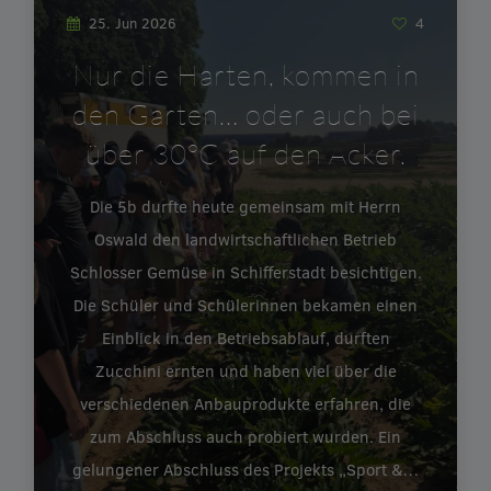
25. Jun 2026
4
Nur die Harten, kommen in
den Garten… oder auch bei
über 30°C auf den Acker.
Die 5b durfte heute gemeinsam mit Herrn
Oswald den landwirtschaftlichen Betrieb
Schlosser Gemüse in Schifferstadt besichtigen.
Die Schüler und Schülerinnen bekamen einen
Einblick in den Betriebsablauf, durften
Zucchini ernten und haben viel über die
verschiedenen Anbauprodukte erfahren, die
zum Abschluss auch probiert wurden. Ein
gelungener Abschluss des Projekts „Sport &…