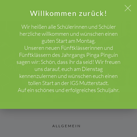
Willkommen zurück!
Wir heißen alle Schülerinnen und Schüler
herzliche willkommen und wünschen einen
guten Start am Montag.
WICHTIGER HINWEIS!
Unseren neuen Fünftklässerinnen und
Fünftklässern des Jahrgangs Pinga Pinguin
sagen wir: Schön, dass ihr da seid! Wir freuen
Aktuelles
uns darauf, euch am Dienstag
HOME
BLOG
ALLGEMEIN
kennenzulernen und wünschen euch einen
tollen Start an der IGS Mutterstadt.
Auf ein schönes und erfolgreiches Schuljahr.
ALLGEMEIN