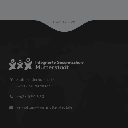
BACK TO TOP
Stuhlbruderhofstr. 12
67112 Mutterstadt
(06234) 94 62 0
verwaltung@igs-mutterstadt.de